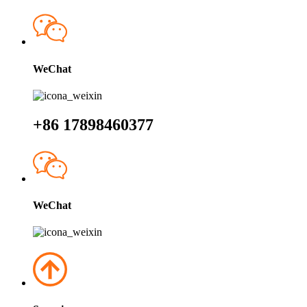
WeChat
+86 17898460377
WeChat