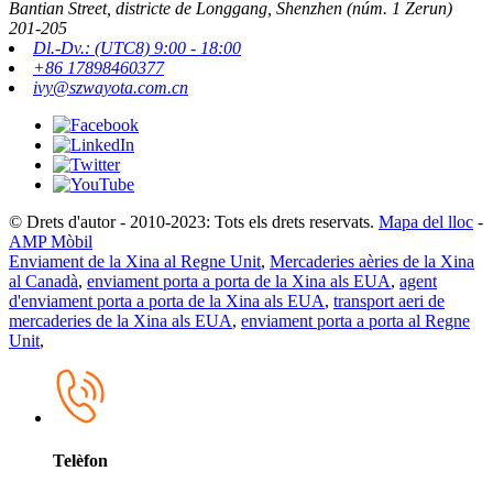
Bantian Street, districte de Longgang, Shenzhen (núm. 1 Zerun)
201-205
Dl.-Dv.: (UTC8) 9:00 - 18:00
+86 17898460377
ivy@szwayota.com.cn
© Drets d'autor - 2010-2023: Tots els drets reservats.
Mapa del lloc
-
AMP Mòbil
Enviament de la Xina al Regne Unit
,
Mercaderies aèries de la Xina
al Canadà
,
enviament porta a porta de la Xina als EUA
,
agent
d'enviament porta a porta de la Xina als EUA
,
transport aeri de
mercaderies de la Xina als EUA
,
enviament porta a porta al Regne
Unit
,
Telèfon