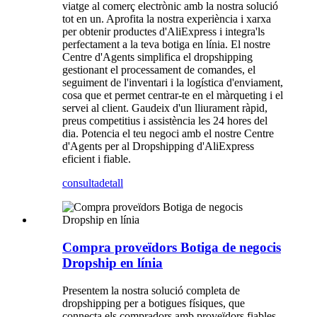
viatge al comerç electrònic amb la nostra solució
tot en un. Aprofita la nostra experiència i xarxa
per obtenir productes d'AliExpress i integra'ls
perfectament a la teva botiga en línia. El nostre
Centre d'Agents simplifica el dropshipping
gestionant el processament de comandes, el
seguiment de l'inventari i la logística d'enviament,
cosa que et permet centrar-te en el màrqueting i el
servei al client. Gaudeix d'un lliurament ràpid,
preus competitius i assistència les 24 hores del
dia. Potencia el teu negoci amb el nostre Centre
d'Agents per al Dropshipping d'AliExpress
eficient i fiable.
consulta
detall
Compra proveïdors Botiga de negocis
Dropship en línia
Presentem la nostra solució completa de
dropshipping per a botigues físiques, que
connecta els compradors amb proveïdors fiables