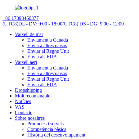
+86 17898460377
(UTC8)DL - DV: 9:00 - 18:00
(UTC8) DS - DG: 9:00 - 12:00
Vaixell de mar
Enviament a Canadà
Envia a altres països
Enviar al Regne Unit
Envia als EUA
Vaixell aeri
Enviament a Canadà
Envia a altres països
Enviar al Regne Unit
Envia als EUA
Dropshipping
Molt recomanable
Notícies
VAS
Contacte
Sobre nosaltres
Productes i serveis
Competència bàsica
Història del desenvolupament