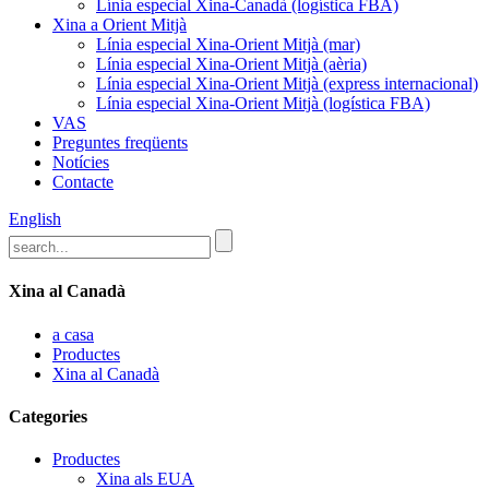
Línia especial Xina-Canadà (logística FBA)
Xina a Orient Mitjà
Línia especial Xina-Orient Mitjà (mar)
Línia especial Xina-Orient Mitjà (aèria)
Línia especial Xina-Orient Mitjà (express internacional)
Línia especial Xina-Orient Mitjà (logística FBA)
VAS
Preguntes freqüents
Notícies
Contacte
English
Xina al Canadà
a casa
Productes
Xina al Canadà
Categories
Productes
Xina als EUA