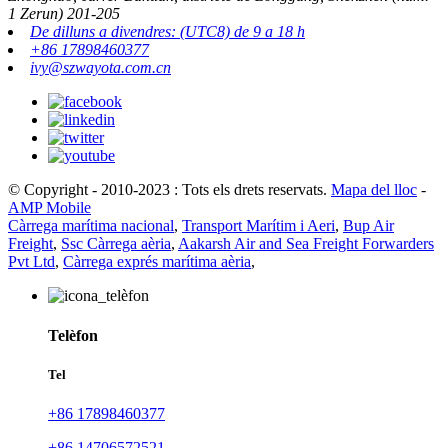
1 Zerun) 201-205
De dilluns a divendres: (UTC8) de 9 a 18 h
+86 17898460377
ivy@szwayota.com.cn
© Copyright - 2010-2023 : Tots els drets reservats.
Mapa del lloc
-
AMP Mobile
Càrrega marítima nacional
,
Transport Marítim i Aeri
,
Bup Air
Freight
,
Ssc Càrrega aèria
,
Aakarsh Air and Sea Freight Forwarders
Pvt Ltd
,
Càrrega exprés marítima aèria
,
Telèfon
Tel
+86 17898460377
+86 14706572521