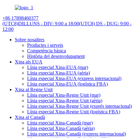
+86 17898460377
(UTC8)DILLUNS - DIV: 9:00 a 18:00
(UTC8) DS - DUG: 9:00 -
12:00
Sobre nosaltres
Productes i serveis
Competència bàsica
Història del desenvolupament
Xina als EUA
Línia especial Xina-EUA (mar)
Línia especial Xina-EUA (aèria)
Línia especial Xina-EUA (express internacional)
Línia especial Xina-EUA (logística FBA)
Xina al Regne Unit
Línia especial Xina-Regne Unit (mar)
Línia especial Xina-Regne Unit (aèria)
Línia especial Xina-Regne Unit (exprés internacional)
Línia especial Xina-Regne Unit (logística FBA)
Xina al Canadà
Línia especial Xina-Canadà (mar)
Línia especial Xina-Canadà (aèria)
Línia especial Xina-Canadà (express internacional)