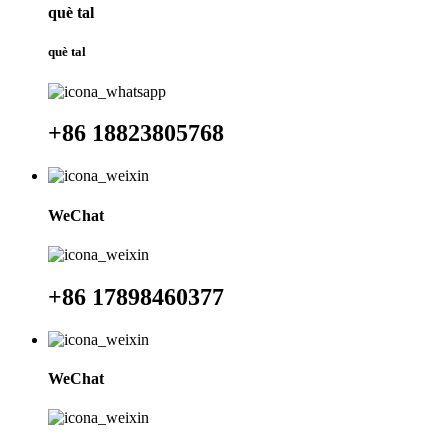
què tal
què tal
+86 18823805768
WeChat
+86 17898460377
WeChat