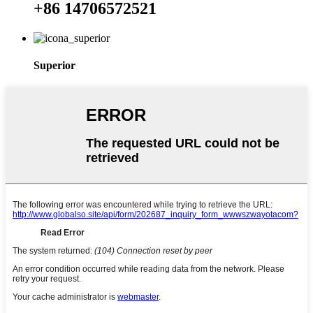
+86 14706572521
Superior