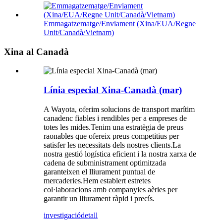
Emmagatzematge/Enviament (Xina/EUA/Regne
Unit/Canadà/Vietnam)
Xina al Canadà
Línia especial Xina-Canadà (mar)
A Wayota, oferim solucions de transport marítim
canadenc fiables i rendibles per a empreses de
totes les mides.Tenim una estratègia de preus
raonables que ofereix preus competitius per
satisfer les necessitats dels nostres clients.La
nostra gestió logística eficient i la nostra xarxa de
cadena de subministrament optimitzada
garanteixen el lliurament puntual de
mercaderies.Hem establert estretes
col·laboracions amb companyies aèries per
garantir un lliurament ràpid i precís.
investigació
detall