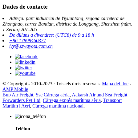
Dades de contacte
Adreça: parc industrial de Yiyuantong, segona carretera de
Zhonghao, carrer Bantian, districte de Longgang, Shenzhen (núm.
1 Zerun) 201-205
De dilluns a divendres: (UTC8) de 9 a 18 h
+86 17898460377
ivy@szwayota.com.cn
© Copyright - 2010-2023 : Tots els drets reservats.
Mapa del lloc
-
AMP Mobile
Bup Air Freight
,
Ssc Càrrega aèria
,
Aakarsh Air and Sea Freight
Forwarders Pvt Ltd
,
Càrrega exprés marítima aèria
,
Transport
Marítim i Aeri
,
Càrrega marítima nacional
,
Telèfon