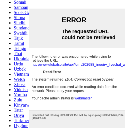
Somali
Samoan
Scots Gaelic
Shona
Sindhi
Sundanese
Swahili
Tajik
Tamil
Telugu
Thai
Ukrainian
Urdu
Uzbek
Vietnamese
Welsh
Xhosa
Yiddish
Yoruba
Zulu
Kinyarwanda
Tatar
Oriya
Turkmen
Uyghur