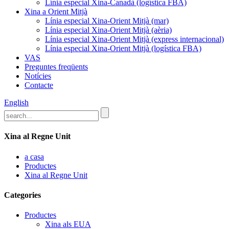
Línia especial Xina-Canadà (logística FBA)
Xina a Orient Mitjà
Línia especial Xina-Orient Mitjà (mar)
Línia especial Xina-Orient Mitjà (aèria)
Línia especial Xina-Orient Mitjà (express internacional)
Línia especial Xina-Orient Mitjà (logística FBA)
VAS
Preguntes freqüents
Notícies
Contacte
English
Xina al Regne Unit
a casa
Productes
Xina al Regne Unit
Categories
Productes
Xina als EUA