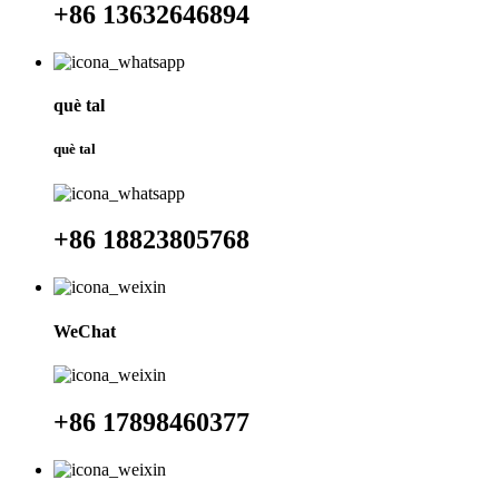
+86 13632646894
què tal
què tal
+86 18823805768
WeChat
+86 17898460377