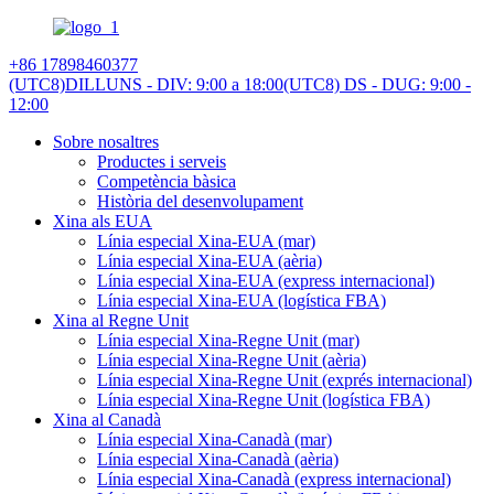
+86 17898460377
(UTC8)DILLUNS - DIV: 9:00 a 18:00
(UTC8) DS - DUG: 9:00 -
12:00
Sobre nosaltres
Productes i serveis
Competència bàsica
Història del desenvolupament
Xina als EUA
Línia especial Xina-EUA (mar)
Línia especial Xina-EUA (aèria)
Línia especial Xina-EUA (express internacional)
Línia especial Xina-EUA (logística FBA)
Xina al Regne Unit
Línia especial Xina-Regne Unit (mar)
Línia especial Xina-Regne Unit (aèria)
Línia especial Xina-Regne Unit (exprés internacional)
Línia especial Xina-Regne Unit (logística FBA)
Xina al Canadà
Línia especial Xina-Canadà (mar)
Línia especial Xina-Canadà (aèria)
Línia especial Xina-Canadà (express internacional)