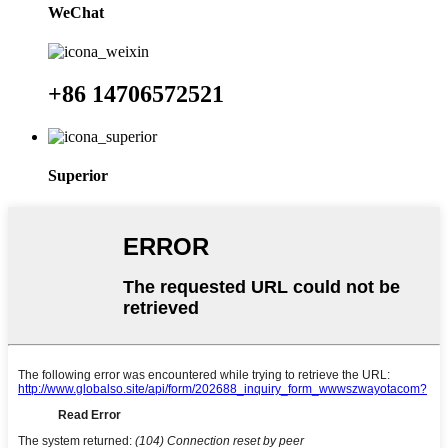
WeChat
+86 14706572521
Superior